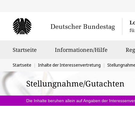
L
fü
Hauptnavigation
Startseite
Informationen/Hilfe
Reg
Sie
Startseite
Inhalte der Interessenvertretung
Stellungnahm
befinden
Stellungnahme/Gutachten
sich
hier:
Die Inhalte beruhen allein auf Angaben der Interessenver