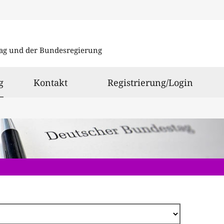
Direkt
zum
ag und der Bundesregierung
Inhalt
ausgewählt
g
Kontakt
Registrierung/Login