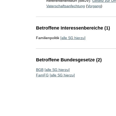
Referentenentwurf (BMJV):
Gesetz zur Um
Vaterschaftsanfechtung
(
Vorgang
)
Betroffene Interessenbereiche (1)
Familienpolitik
[alle SG hierzu]
Betroffene Bundesgesetze (2)
BGB
[alle SG hierzu]
FamFG
[alle SG hierzu]