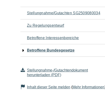
Navigation
Stellungnahme/Gutachten SG2509080034
für
Zu Regelungsentwurf
den
Betroffene Interessenbereiche
Seiteninhalt
Betroffene Bundesgesetze
Stellungnahme-/Gutachtendokument
herunterladen (PDF)
Inhalt dieser Seite melden
(
Mehr Informationen