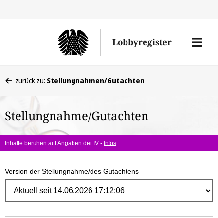
Direk
zum
Men
Lobbyregister
Inhal
öffne
Sie
zurück zu:
Stellungnahmen/Gutachten
befinden
sich
Stellungnahme/Gutachten
hier:
Inhalte beruhen auf Angaben der IV -
Infos
Version der Stellungnahme/des Gutachtens