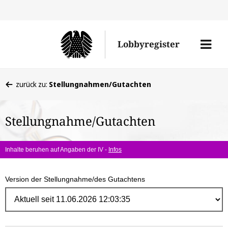
Direk
zum
Men
Lobbyregister
Inhal
öffne
Sie
zurück zu:
Stellungnahmen/Gutachten
befinden
sich
Stellungnahme/Gutachten
hier:
Inhalte beruhen auf Angaben der IV -
Infos
Version der Stellungnahme/des Gutachtens