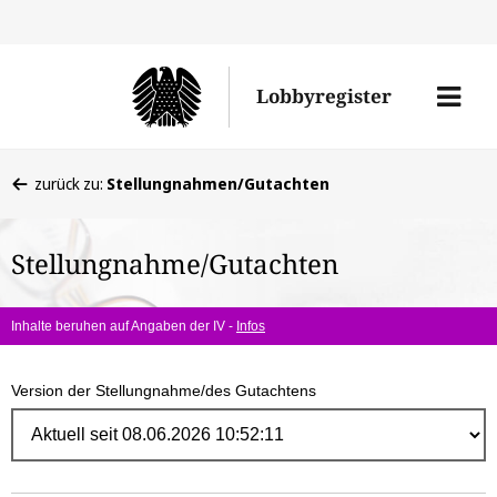
Direk
zum
Men
Lobbyregister
Inhal
öffne
Sie
zurück zu:
Stellungnahmen/Gutachten
befinden
sich
Stellungnahme/Gutachten
hier:
Inhalte beruhen auf Angaben der IV -
Infos
Version der Stellungnahme/des Gutachtens