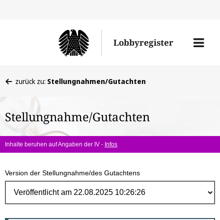
Direk
zum
Men
Lobbyregister
Inhal
öffne
Sie
zurück zu:
Stellungnahmen/Gutachten
befinden
sich
Stellungnahme/Gutachten
hier:
Inhalte beruhen auf Angaben der IV -
Infos
Version der Stellungnahme/des Gutachtens