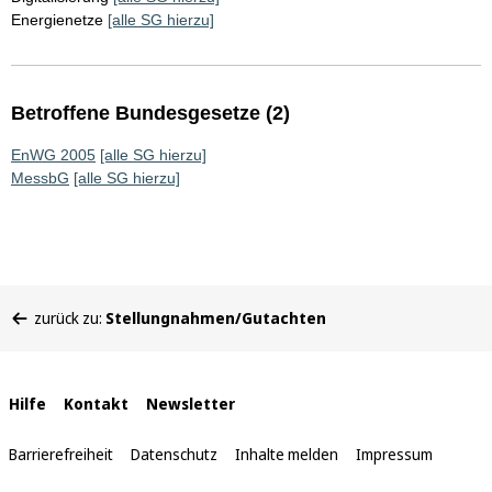
Energienetze
[alle SG hierzu]
Betroffene Bundesgesetze (2)
EnWG 2005
[alle SG hierzu]
MessbG
[alle SG hierzu]
Sie
zurück zu:
Stellungnahmen/Gutachten
befinden
sich
hier:
Interne
Hilfe
Kontakt
Newsletter
Links
Barrierefreiheit
Datenschutz
Inhalte melden
Impressum