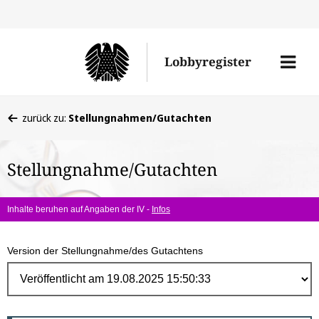
Direk
zum
Men
Lobbyregister
Inhal
öffne
Sie
zurück zu:
Stellungnahmen/Gutachten
befinden
sich
Stellungnahme/Gutachten
hier:
Inhalte beruhen auf Angaben der IV -
Infos
Version der Stellungnahme/des Gutachtens