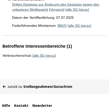
Drittes Gesetzes zur Änderung des Gesetzes gegen den
unlauteren Wettbewerb
(
Vorgang
)
[alle SG hierzu]
Datum der Veröffentlichung: 07.07.2025
Federführendes Ministerium:
BMJV
[alle SG hierzu]
Betroffene Interessenbereiche (1)
Verbraucherschutz
[alle SG hierzu]
Sie
zurück zu:
Stellungnahmen/Gutachten
befinden
sich
hier:
Interne
Hilfe
Kontakt
Newsletter