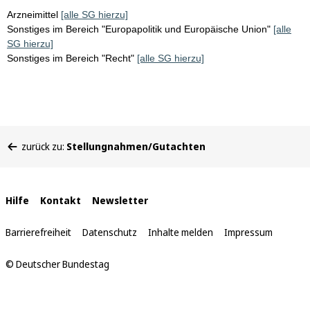
Arzneimittel
[alle SG hierzu]
Sonstiges im Bereich "Europapolitik und Europäische Union"
[alle
SG hierzu]
Sonstiges im Bereich "Recht"
[alle SG hierzu]
Sie
zurück zu:
Stellungnahmen/Gutachten
befinden
sich
hier:
Interne
Hilfe
Kontakt
Newsletter
Links
Barrierefreiheit
Datenschutz
Inhalte melden
Impressum
© Deutscher Bundestag