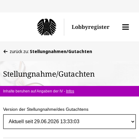
Direk
zum
Men
Lobbyregister
Inhal
öffne
Sie
zurück zu:
Stellungnahmen/Gutachten
befinden
sich
Stellungnahme/Gutachten
hier:
Inhalte beruhen auf Angaben der IV -
Infos
Version der Stellungnahme/des Gutachtens