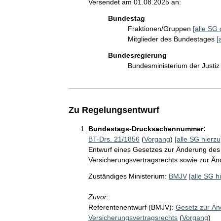
Versendet am 01.08.2025 an:
Bundestag
Fraktionen/Gruppen
[alle SG 
Mitglieder des Bundestages
[
Bundesregierung
Bundesministerium der Justi
Zu Regelungsentwurf
Bundestags-Drucksachennummer:
BT-Drs. 21/1856
(
Vorgang
)
[alle SG hierzu
Entwurf eines Gesetzes zur Änderung des
Versicherungsvertragsrechts sowie zur Ä
Zuständiges Ministerium:
BMJV
[alle SG h
Zuvor:
Referentenentwurf (BMJV):
Gesetz zur Än
Versicherungsvertragsrechts
(
Vorgang
)