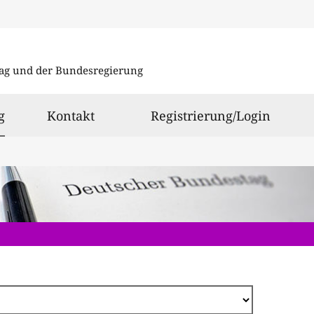
Direkt
zum
ag und der Bundesregierung
Inhalt
ausgewählt
g
Kontakt
Registrierung/Login