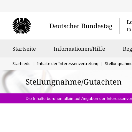
L
fü
Hauptnavigation
Startseite
Informationen/Hilfe
Reg
Sie
Startseite
Inhalte der Interessenvertretung
Stellungnahm
befinden
Stellungnahme/Gutachten
sich
hier:
Die Inhalte beruhen allein auf Angaben der Interessenver