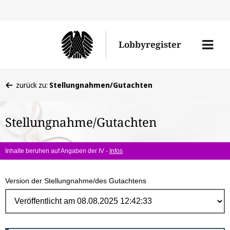
Direk
zum
Men
Lobbyregister
Inhal
öffne
Sie
zurück zu:
Stellungnahmen/Gutachten
befinden
sich
Stellungnahme/Gutachten
hier:
Inhalte beruhen auf Angaben der IV -
Infos
Version der Stellungnahme/des Gutachtens