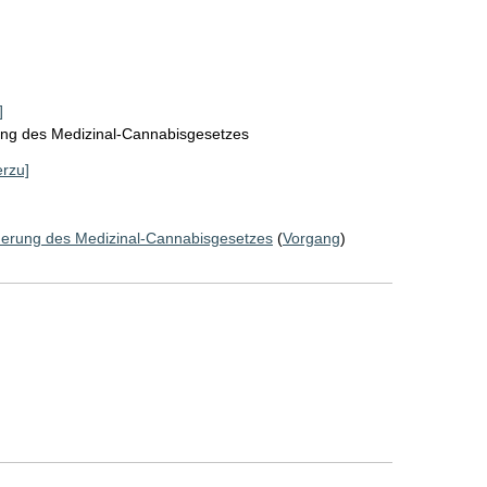
]
ung des Medizinal-Cannabisgesetzes
erzu]
derung des Medizinal-Cannabisgesetzes
(
Vorgang
)