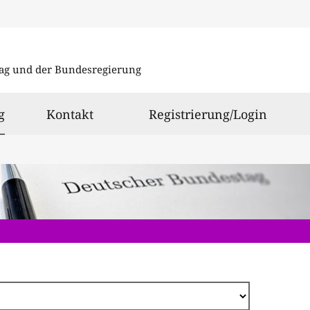
Direkt
zum
ag und der Bundesregierung
Inhalt
ausgewählt
g
Kontakt
Registrierung/Login