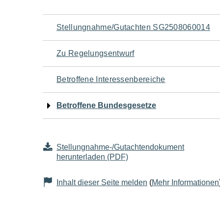
Navigation
Stellungnahme/Gutachten SG2508060014
für
Zu Regelungsentwurf
den
Betroffene Interessenbereiche
Seiteninhalt
Betroffene Bundesgesetze
Stellungnahme-/Gutachtendokument
herunterladen (PDF)
Inhalt dieser Seite melden
(
Mehr Informationen