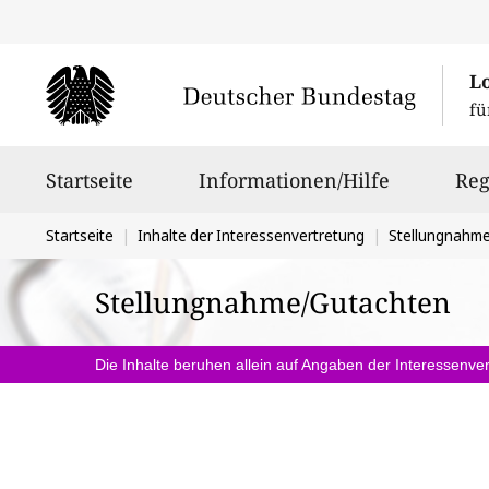
L
fü
Hauptnavigation
Startseite
Informationen/Hilfe
Reg
Sie
Startseite
Inhalte der Interessenvertretung
Stellungnahm
befinden
Stellungnahme/Gutachten
sich
hier:
Die Inhalte beruhen allein auf Angaben der Interessenver