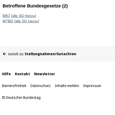
Betroffene Bundesgesetze (2)
BÄO
[alle SG hierzu]
MTBG
[alle SG hierzu]
Sie
zurück zu:
Stellungnahmen/Gutachten
befinden
sich
hier:
Interne
Hilfe
Kontakt
Newsletter
Links
Barrierefreiheit
Datenschutz
Inhalte melden
Impressum
© Deutscher Bundestag