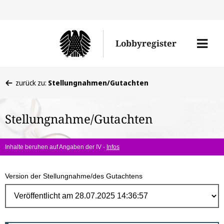
Direk
zum
Men
Lobbyregister
Inhal
öffne
Sie
zurück zu:
Stellungnahmen/Gutachten
befinden
sich
Stellungnahme/Gutachten
hier:
Inhalte beruhen auf Angaben der IV -
Infos
Version der Stellungnahme/des Gutachtens