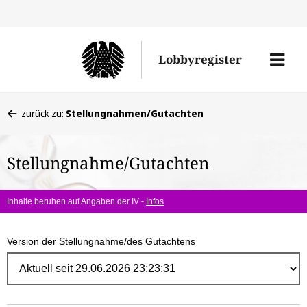
Direk
zum
Men
Lobbyregister
Inhal
öffne
Sie
zurück zu:
Stellungnahmen/Gutachten
befinden
sich
Stellungnahme/Gutachten
hier:
Inhalte beruhen auf Angaben der IV -
Infos
Version der Stellungnahme/des Gutachtens