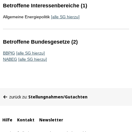
Betroffene Interessenbereiche (1)
Allgemeine Energiepolitik
[alle SG hierzu]
Betroffene Bundesgesetze (2)
BBPlG
[alle SG hierzu]
NABEG
[alle SG hierzu]
Sie
zurück zu:
Stellungnahmen/Gutachten
befinden
sich
hier:
Interne
Hilfe
Kontakt
Newsletter
Links