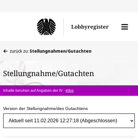
Direk
zum
Men
Lobbyregister
Inhal
öffne
Sie
zurück zu:
Stellungnahmen/Gutachten
befinden
sich
Stellungnahme/Gutachten
hier:
Inhalte beruhen auf Angaben der IV -
Infos
Version der Stellungnahme/des Gutachtens