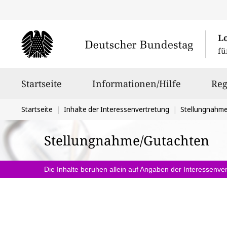
L
fü
Hauptnavigation
Startseite
Informationen/Hilfe
Reg
Sie
Startseite
Inhalte der Interessenvertretung
Stellungnahm
befinden
Stellungnahme/Gutachten
sich
hier:
Die Inhalte beruhen allein auf Angaben der Interessenver