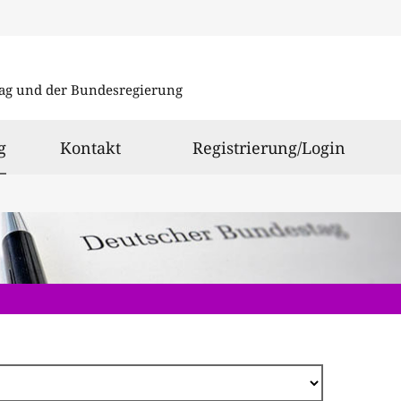
Direkt
zum
ag und der Bundesregierung
Inhalt
ausgewählt
g
Kontakt
Registrierung/Login