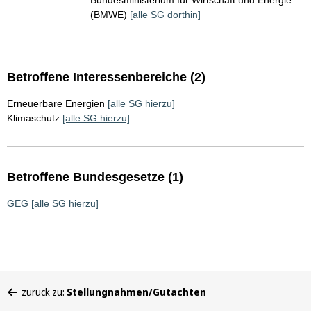
Bundesministerium für Wirtschaft und Energie
(BMWE)
[alle SG dorthin]
Betroffene Interessenbereiche (2)
Erneuerbare Energien
[alle SG hierzu]
Klimaschutz
[alle SG hierzu]
Betroffene Bundesgesetze (1)
GEG
[alle SG hierzu]
Sie
zurück zu:
Stellungnahmen/Gutachten
befinden