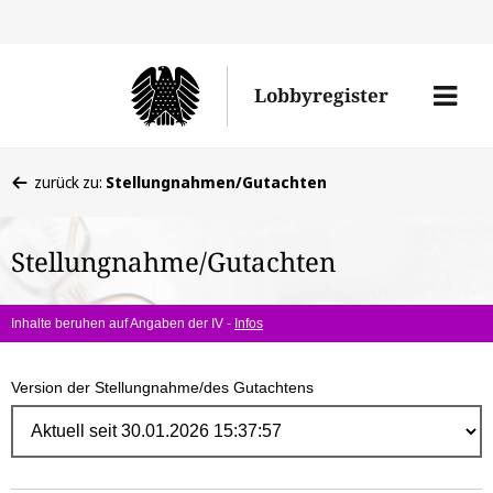
Direk
zum
Men
Lobbyregister
Inhal
öffne
Sie
zurück zu:
Stellungnahmen/Gutachten
befinden
sich
Stellungnahme/Gutachten
hier:
Inhalte beruhen auf Angaben der IV -
Infos
Version der Stellungnahme/des Gutachtens