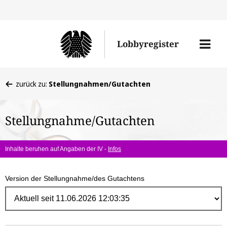
Direk
zum
Men
Lobbyregister
Inhal
öffne
Sie
zurück zu:
Stellungnahmen/Gutachten
befinden
sich
Stellungnahme/Gutachten
hier:
Inhalte beruhen auf Angaben der IV -
Infos
Version der Stellungnahme/des Gutachtens