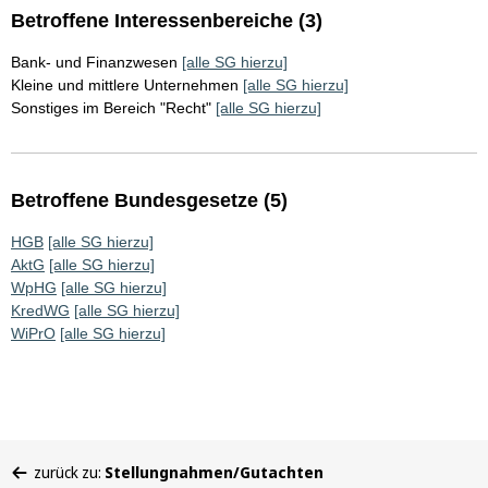
Betroffene Interessenbereiche (3)
Bank- und Finanzwesen
[alle SG hierzu]
Kleine und mittlere Unternehmen
[alle SG hierzu]
Sonstiges im Bereich "Recht"
[alle SG hierzu]
Betroffene Bundesgesetze (5)
HGB
[alle SG hierzu]
AktG
[alle SG hierzu]
WpHG
[alle SG hierzu]
KredWG
[alle SG hierzu]
WiPrO
[alle SG hierzu]
Sie
zurück zu:
Stellungnahmen/Gutachten
befinden