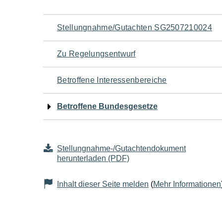
Navigation
Stellungnahme/Gutachten SG2507210024
für
Zu Regelungsentwurf
den
Betroffene Interessenbereiche
Seiteninhalt
Betroffene Bundesgesetze
Stellungnahme-/Gutachtendokument
herunterladen (PDF)
Inhalt dieser Seite melden
(
Mehr Informationen