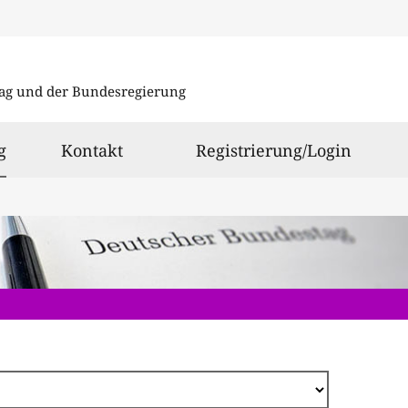
Direkt
zum
ag und der Bundesregierung
Inhalt
ausgewählt
g
Kontakt
Registrierung/Login