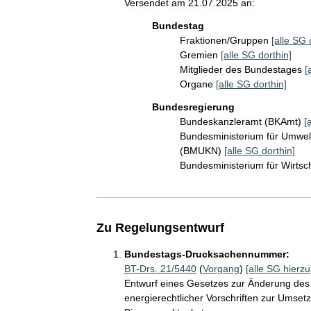
Versendet am 21.07.2025 an:
Bundestag
Fraktionen/Gruppen
[alle SG 
Gremien
[alle SG dorthin]
Mitglieder des Bundestages
[
Organe
[alle SG dorthin]
Bundesregierung
Bundeskanzleramt (BKAmt)
[
Bundesministerium für Umwelt
(BMUKN)
[alle SG dorthin]
Bundesministerium für Wirts
Zu Regelungsentwurf
Bundestags-Drucksachennummer:
BT-Drs. 21/5440
(
Vorgang
)
[alle SG hierzu
Entwurf eines Gesetzes zur Änderung des 
energierechtlicher Vorschriften zur Umse