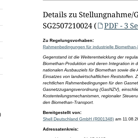
Details zu Stellungnahme/
SG2507210024 (
PDF - 3 S
Zu Regelungsvorhaben:
Rahmenbedingungen für industrielle Biomethan-
Gegenstand ist die Weiterentwicklung der regula
Biomethan-Produktion und deren Integration in 
nationalen Ausbauziels für Biomethan sowie die
Einsatzes von landwirtschaftlichen Reststoffen.
rechtlichen Rahmenbedingungen für den Gasnet
Gasnetzzugangsverordnung (GasNZV), einschließ
Kostenteilungsmechanismen, regionaler Steuerun
den Biomethan-Transport.
Bereitgestellt von:
)
Shell Deutschland GmbH (R001348)
am 11.08.2
Adressatenkreis: