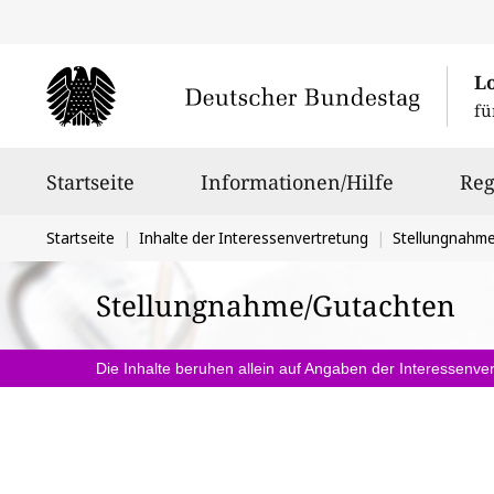
L
fü
Hauptnavigation
Startseite
Informationen/Hilfe
Reg
Sie
Startseite
Inhalte der Interessenvertretung
Stellungnahm
befinden
Stellungnahme/Gutachten
sich
hier:
Die Inhalte beruhen allein auf Angaben der Interessenver