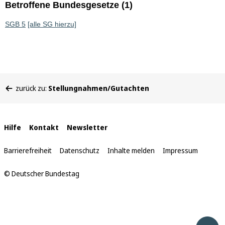
Betroffene Bundesgesetze (1)
SGB 5
[alle SG hierzu]
Sie
zurück zu:
Stellungnahmen/Gutachten
befinden
sich
hier:
Interne
Hilfe
Kontakt
Newsletter
Links
Barrierefreiheit
Datenschutz
Inhalte melden
Impressum
© Deutscher Bundestag