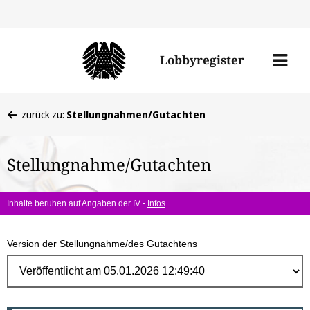
Direk
zum
Men
Lobbyregister
Inhal
öffne
Sie
zurück zu:
Stellungnahmen/Gutachten
befinden
sich
Stellungnahme/Gutachten
hier:
Inhalte beruhen auf Angaben der IV -
Infos
Version der Stellungnahme/des Gutachtens