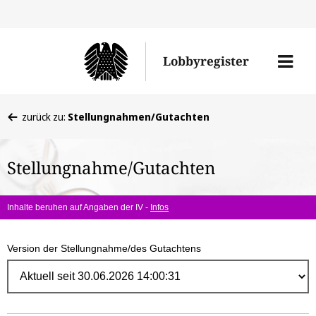
Direk
zum
Men
Lobbyregister
Inhal
öffne
Sie
zurück zu:
Stellungnahmen/Gutachten
befinden
sich
Stellungnahme/Gutachten
hier:
Inhalte beruhen auf Angaben der IV -
Infos
Version der Stellungnahme/des Gutachtens