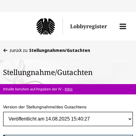
Direk
zum
Men
Lobbyregister
Inhal
öffne
Sie
zurück zu:
Stellungnahmen/Gutachten
befinden
sich
Stellungnahme/Gutachten
hier:
Inhalte beruhen auf Angaben der IV -
Infos
Version der Stellungnahme/des Gutachtens