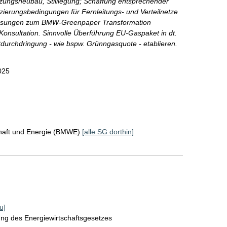
ngsneubau, Stilllegung; Schaffung entsprechender
ierungsbedingungen für Fernleitungs- und Verteilnetze
lssungen zum BMW-Greenpaper Transformation
Konsultation. Sinnvolle Überführung EU-Gaspaket in dt.
durchdringung - wie bspw. Grünngasquote - etablieren.
025
chaft und Energie (BMWE)
[alle SG dorthin]
u]
ung des Energiewirtschaftsgesetzes