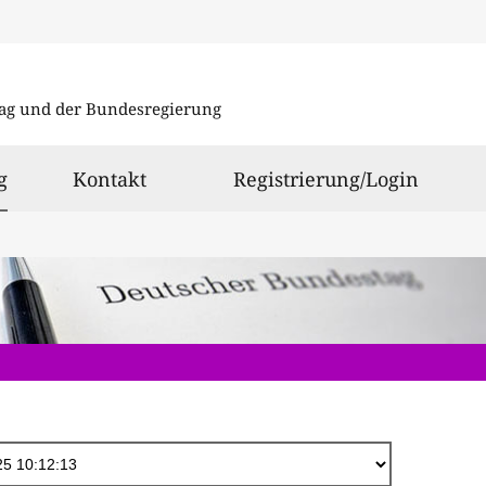
Direkt
zum
ag und der Bundesregierung
Inhalt
ausgewählt
g
Kontakt
Registrierung/Login