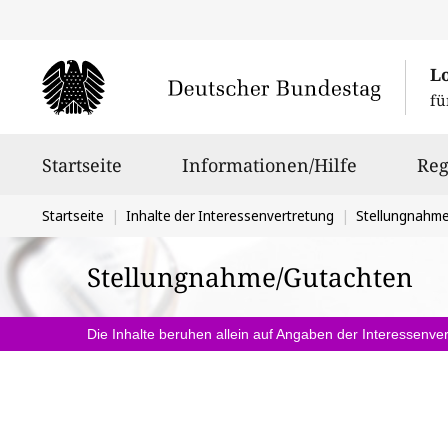
L
fü
Hauptnavigation
Startseite
Informationen/Hilfe
Reg
Sie
Startseite
Inhalte der Interessenvertretung
Stellungnahm
befinden
Stellungnahme/Gutachten
sich
hier:
Die Inhalte beruhen allein auf Angaben der Interessenver