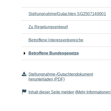
Navigation
Stellungnahme/Gutachten SG2507140001
für
Zu Regelungsentwurf
den
Betroffene Interessenbereiche
Seiteninhalt
Betroffene Bundesgesetze
Stellungnahme-/Gutachtendokument
herunterladen (PDF)
Inhalt dieser Seite melden
(
Mehr Informationen