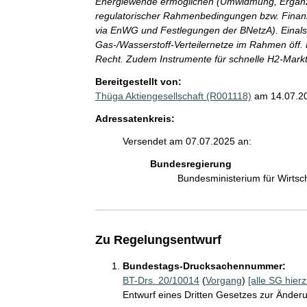
Energiewende ermöglichen (Umwidmung, Ergänzu
regulatorischer Rahmenbedingungen bzw. Finanz
via EnWG und Festlegungen der BNetzA). Eina
Gas-/Wasserstoff-Verteilernetze im Rahmen öff. 
Recht. Zudem Instrumente für schnelle H2-Markt
Bereitgestellt von:
Thüga Aktiengesellschaft (R001118)
am 14.07.2
Adressatenkreis:
Versendet am 07.07.2025 an:
Bundesregierung
Bundesministerium für Wirts
Zu Regelungsentwurf
Bundestags-Drucksachennummer:
BT-Drs. 20/10014
(
Vorgang
)
[alle SG hierz
Entwurf eines Dritten Gesetzes zur Änder