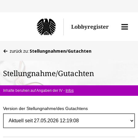
Direk
zum
Men
Lobbyregister
Inhal
öffne
Sie
zurück zu:
Stellungnahmen/Gutachten
befinden
sich
Stellungnahme/Gutachten
hier:
Inhalte beruhen auf Angaben der IV -
Infos
Version der Stellungnahme/des Gutachtens