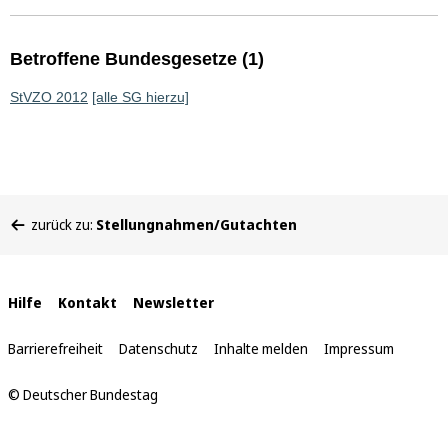
Betroffene Bundesgesetze (1)
StVZO 2012
[alle SG hierzu]
Sie
zurück zu:
Stellungnahmen/Gutachten
befinden
sich
hier:
Interne
Hilfe
Kontakt
Newsletter
Links
Barrierefreiheit
Datenschutz
Inhalte melden
Impressum
© Deutscher Bundestag