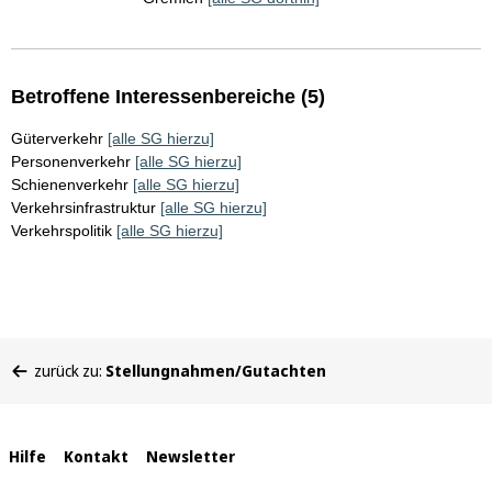
Betroffene Interessenbereiche (5)
Güterverkehr
[alle SG hierzu]
Personenverkehr
[alle SG hierzu]
Schienenverkehr
[alle SG hierzu]
Verkehrsinfrastruktur
[alle SG hierzu]
Verkehrspolitik
[alle SG hierzu]
Sie
zurück zu:
Stellungnahmen/Gutachten
befinden
sich
hier:
Interne
Hilfe
Kontakt
Newsletter