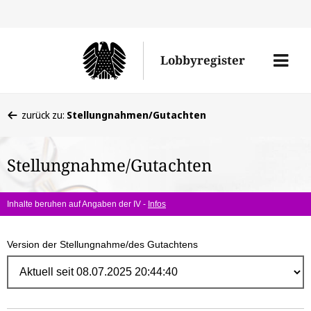
Direk
zum
Men
Lobbyregister
Inhal
öffne
Sie
zurück zu:
Stellungnahmen/Gutachten
befinden
sich
Stellungnahme/Gutachten
hier:
Inhalte beruhen auf Angaben der IV -
Infos
Version der Stellungnahme/des Gutachtens