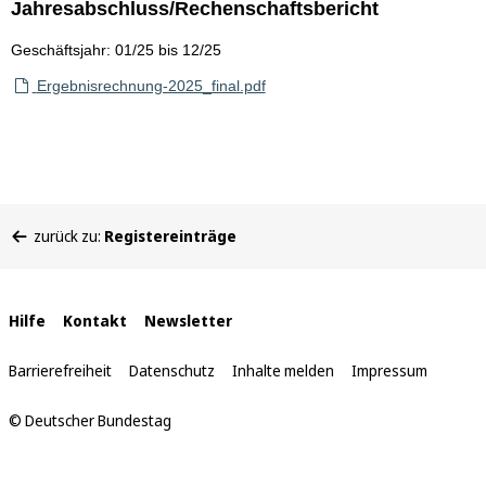
Jahresabschluss/Rechenschaftsbericht
Geschäftsjahr: 01/25 bis 12/25
Ergebnisrechnung-2025_final.pdf
Sie
zurück zu:
Registereinträge
befinden
sich
hier:
Interne
Hilfe
Kontakt
Newsletter
Links
Barrierefreiheit
Datenschutz
Inhalte melden
Impressum
© Deutscher Bundestag