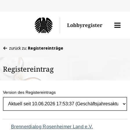
Direk
zum
Men
Lobbyregister
Inhal
öffne
Sie
zurück zu:
Registereinträge
befinden
sich
Registereintrag
hier:
Version des Registereintrags
Navigation
Brennerdialog Rosenheimer Land e.V.