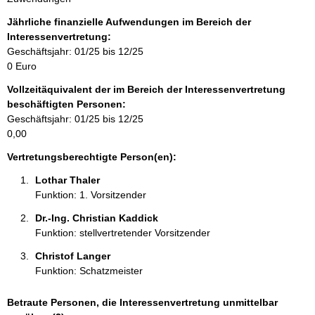
f
o
Jährliche finanzielle Aufwendungen im Bereich der
r
Interessenvertretung:
m
Geschäftsjahr: 01/25 bis 12/25
a
0 Euro
t
Vollzeitäquivalent der im Bereich der Interessenvertretung
i
beschäftigten Personen:
o
Geschäftsjahr: 01/25 bis 12/25
n
0,00
e
n
Vertretungsberechtigte Person(en):
:
Lothar Thaler 
Funktion: 1. Vorsitzender
Dr.-Ing. Christian Kaddick 
Funktion: stellvertretender Vorsitzender
Christof Langer 
Funktion: Schatzmeister
Betraute Personen, die Interessenvertretung unmittelbar