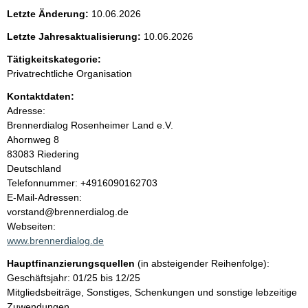
e
Letzte Änderung:
10.06.2026
n
Letzte Jahresaktualisierung:
10.06.2026
i
Tätigkeitskategorie:
Privatrechtliche Organisation
n
Kontaktdaten:
Adresse:
h
Brennerdialog Rosenheimer Land e.V.
Ahornweg
8
a
83083
Riedering
Deutschland
l
K
Telefonnummer: +4916090162703
o
E-Mail-Adressen:
t
n
vorstand@brennerdialog.de
t
Webseiten:
a
www.brennerdialog.de
k
Hauptfinanzierungsquellen
(in absteigender Reihenfolge):
t
Geschäftsjahr: 01/25 bis 12/25
i
Mitgliedsbeiträge, Sonstiges, Schenkungen und sonstige lebzeitige
n
Zuwendungen