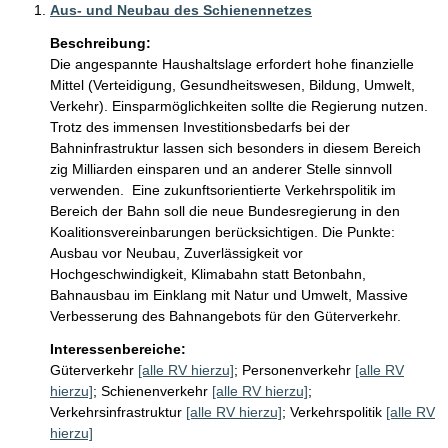
Aus- und Neubau des Schienennetzes
Beschreibung:
Die angespannte Haushaltslage erfordert hohe finanzielle 
Mittel (Verteidigung, Gesundheitswesen, Bildung, Umwelt, 
Verkehr). Einsparmöglichkeiten sollte die Regierung nutzen. 
Trotz des immensen Investitionsbedarfs bei der 
Bahninfrastruktur lassen sich besonders in diesem Bereich 
zig Milliarden einsparen und an anderer Stelle sinnvoll 
verwenden.  Eine zukunftsorientierte Verkehrspolitik im 
Bereich der Bahn soll die neue Bundesregierung in den 
Koalitionsvereinbarungen berücksichtigen. Die Punkte: 
Ausbau vor Neubau, Zuverlässigkeit vor 
Hochgeschwindigkeit, Klimabahn statt Betonbahn, 
Bahnausbau im Einklang mit Natur und Umwelt, Massive 
Verbesserung des Bahnangebots für den Güterverkehr. 
Interessenbereiche:
Güterverkehr
[alle RV hierzu]
;
Personenverkehr
[alle RV
hierzu]
;
Schienenverkehr
[alle RV hierzu]
;
Verkehrsinfrastruktur
[alle RV hierzu]
;
Verkehrspolitik
[alle RV
hierzu]