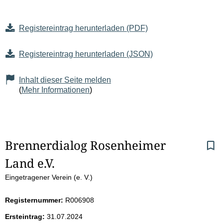
Registereintrag herunterladen (PDF)
Registereintrag herunterladen (JSON)
Inhalt dieser Seite melden
(
Mehr Informationen
)
S
Brennerdialog Rosenheimer 
Land e.V.
e
Eingetragener Verein (e. V.)
i
Registernummer:
R006908
t
Ersteintrag:
31.07.2024