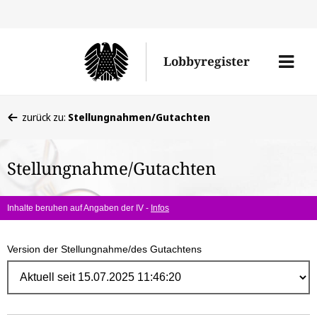
Direk
zum
Men
Lobbyregister
Inhal
öffne
Sie
zurück zu:
Stellungnahmen/Gutachten
befinden
sich
Stellungnahme/Gutachten
hier:
Inhalte beruhen auf Angaben der IV -
Infos
Version der Stellungnahme/des Gutachtens