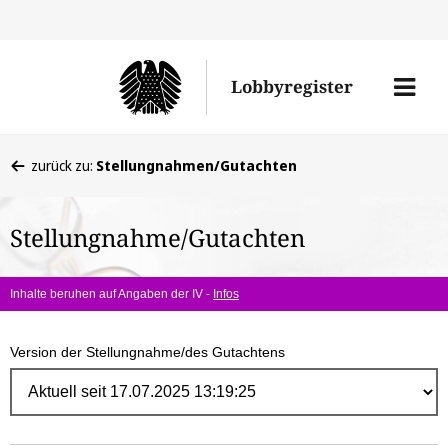
Direk
zum
Men
Lobbyregister
Inhal
öffne
Sie
zurück zu:
Stellungnahmen/Gutachten
befinden
sich
Stellungnahme/Gutachten
hier:
Inhalte beruhen auf Angaben der IV -
Infos
Version der Stellungnahme/des Gutachtens