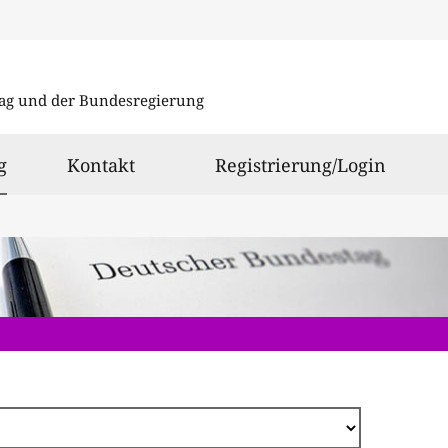
Direkt
zum
ag und der Bundesregierung
Inhalt
ausgewählt
g
Kontakt
Registrierung/Login