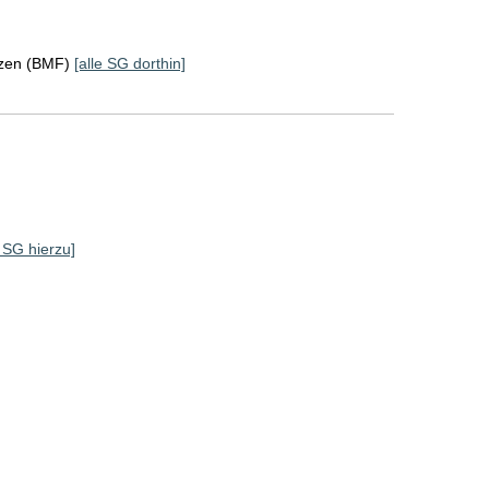
nzen (BMF)
[alle SG dorthin]
e SG hierzu]