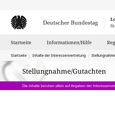
L
fü
Hauptnavigation
Startseite
Informationen/Hilfe
Reg
Sie
Startseite
Inhalte der Interessenvertretung
Stellungnahm
befinden
Stellungnahme/Gutachten
sich
hier:
Die Inhalte beruhen allein auf Angaben der Interessenver