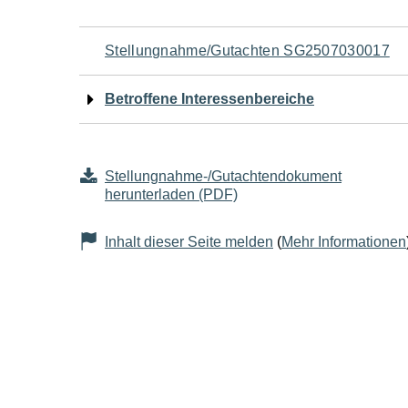
Navigation
Stellungnahme/Gutachten SG2507030017
für
Betroffene Interessenbereiche
den
Seiteninhalt
Stellungnahme-/Gutachtendokument
herunterladen (PDF)
Inhalt dieser Seite melden
(
Mehr Informationen