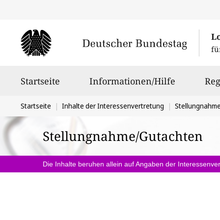
L
fü
Hauptnavigation
Startseite
Informationen/Hilfe
Reg
Sie
Startseite
Inhalte der Interessenvertretung
Stellungnahm
befinden
Stellungnahme/Gutachten
sich
hier:
Die Inhalte beruhen allein auf Angaben der Interessenver