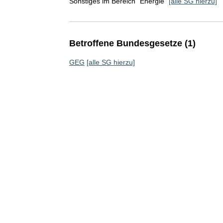
Sonstiges im Bereich "Energie"
[alle SG hierzu]
Betroffene Bundesgesetze (1)
GEG
[alle SG hierzu]