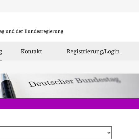
Direkt
zum
ag und der Bundesregierung
Inhalt
ausgewählt
g
Kontakt
Registrierung/Login