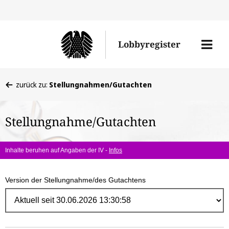
Direk
zum
Men
Lobbyregister
Inhal
öffne
Sie
zurück zu:
Stellungnahmen/Gutachten
befinden
sich
Stellungnahme/Gutachten
hier:
Inhalte beruhen auf Angaben der IV -
Infos
Version der Stellungnahme/des Gutachtens