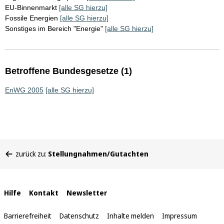
EU-Binnenmarkt
[alle SG hierzu]
Fossile Energien
[alle SG hierzu]
Sonstiges im Bereich "Energie"
[alle SG hierzu]
Betroffene Bundesgesetze (1)
EnWG 2005
[alle SG hierzu]
Sie
zurück zu:
Stellungnahmen/Gutachten
befinden
sich
hier:
Interne
Hilfe
Kontakt
Newsletter
Links
Barrierefreiheit
Datenschutz
Inhalte melden
Impressum