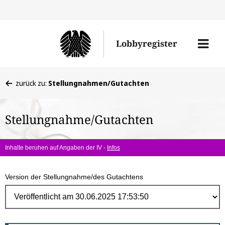
Direk
zum
Men
Lobbyregister
Inhal
öffne
Sie
zurück zu:
Stellungnahmen/Gutachten
befinden
sich
Stellungnahme/Gutachten
hier:
Inhalte beruhen auf Angaben der IV -
Infos
Version der Stellungnahme/des Gutachtens