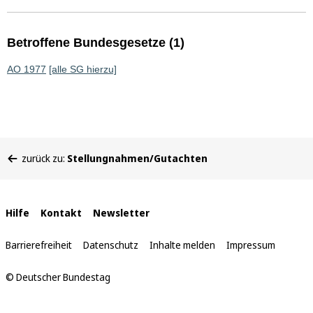
Betroffene Bundesgesetze (1)
AO 1977
[alle SG hierzu]
Sie
zurück zu:
Stellungnahmen/Gutachten
befinden
sich
hier:
Interne
Hilfe
Kontakt
Newsletter
Links
Barrierefreiheit
Datenschutz
Inhalte melden
Impressum
© Deutscher Bundestag