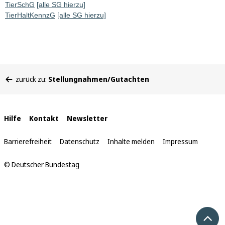
TierSchG
[alle SG hierzu]
TierHaltKennzG
[alle SG hierzu]
Sie
zurück zu:
Stellungnahmen/Gutachten
befinden
sich
hier:
Interne
Hilfe
Kontakt
Newsletter
Links
Barrierefreiheit
Datenschutz
Inhalte melden
Impressum
© Deutscher Bundestag
Nach