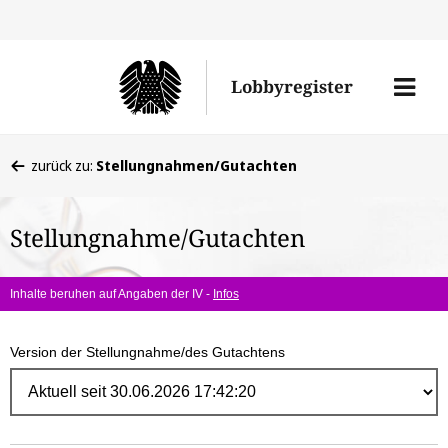
Direk
zum
Men
Lobbyregister
Inhal
öffne
Sie
zurück zu:
Stellungnahmen/Gutachten
befinden
sich
Stellungnahme/Gutachten
hier:
Inhalte beruhen auf Angaben der IV -
Infos
Version der Stellungnahme/des Gutachtens