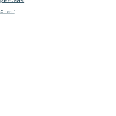
[alle SG hierzu]
SG hierzu]