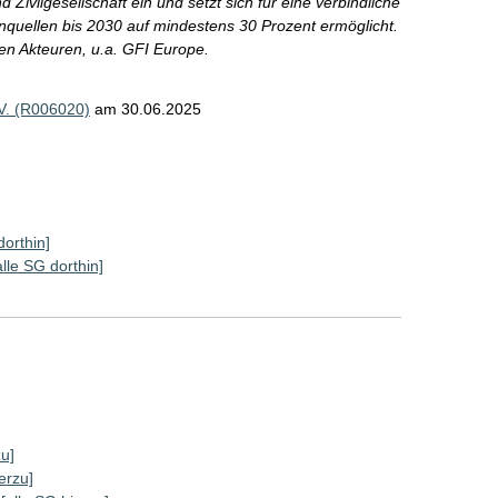
 Zivilgesellschaft ein und setzt sich für eine verbindliche
nquellen bis 2030 auf mindestens 30 Prozent ermöglicht.
ren Akteuren, u.a. GFI Europe.
 V. (R006020)
am 30.06.2025
dorthin]
alle SG dorthin]
zu]
erzu]