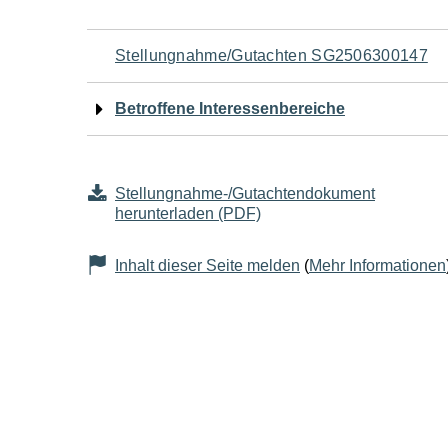
Navigation
Stellungnahme/Gutachten SG2506300147
für
Betroffene Interessenbereiche
den
Seiteninhalt
Stellungnahme-/Gutachtendokument
herunterladen (PDF)
Inhalt dieser Seite melden
(
Mehr Informationen