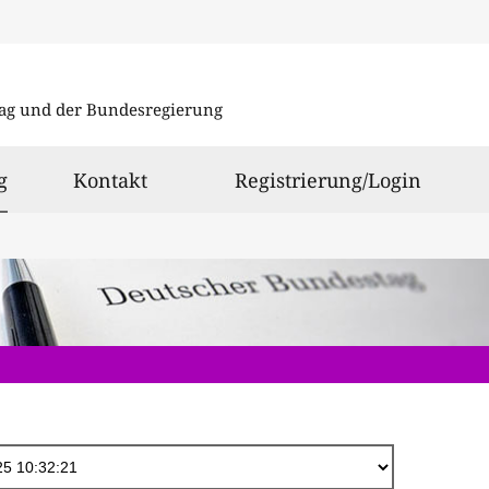
Direkt
zum
ag und der Bundesregierung
Inhalt
ausgewählt
g
Kontakt
Registrierung/Login