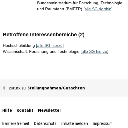
Bundesministerium für Forschung, Technologie
und Raumfahrt (BMFTR)
[alle SG dorthin]
Betroffene Interessenbereiche (2)
Hochschulbildung
[alle SG hierzu]
Wissenschaft, Forschung und Technologie
[alle SG hierzu]
Sie
zurück zu:
Stellungnahmen/Gutachten
befinden
sich
hier:
Interne
Hilfe
Kontakt
Newsletter
Links
Barrierefreiheit
Datenschutz
Inhalte melden
Impressum