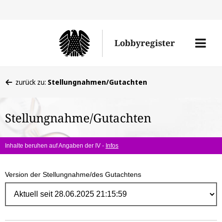
Direk
zum
Men
Lobbyregister
Inhal
öffne
Sie
zurück zu:
Stellungnahmen/Gutachten
befinden
sich
Stellungnahme/Gutachten
hier:
Inhalte beruhen auf Angaben der IV -
Infos
Version der Stellungnahme/des Gutachtens