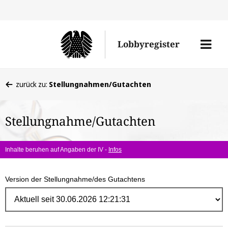
Direk
zum
Men
Lobbyregister
Inhal
öffne
Sie
zurück zu:
Stellungnahmen/Gutachten
befinden
sich
Stellungnahme/Gutachten
hier:
Inhalte beruhen auf Angaben der IV -
Infos
Version der Stellungnahme/des Gutachtens