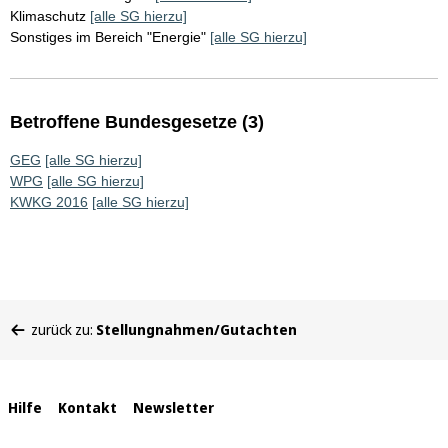
Klimaschutz
[alle SG hierzu]
Sonstiges im Bereich "Energie"
[alle SG hierzu]
Betroffene Bundesgesetze (3)
GEG
[alle SG hierzu]
WPG
[alle SG hierzu]
KWKG 2016
[alle SG hierzu]
Sie
zurück zu:
Stellungnahmen/Gutachten
befinden
sich
hier:
Interne
Hilfe
Kontakt
Newsletter
Links