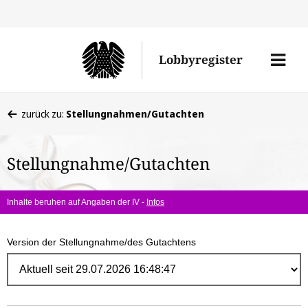
Direk
zum
Men
Lobbyregister
Inhal
öffne
Sie
zurück zu:
Stellungnahmen/Gutachten
befinden
sich
Stellungnahme/Gutachten
hier:
Inhalte beruhen auf Angaben der IV -
Infos
Version der Stellungnahme/des Gutachtens