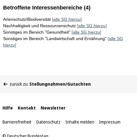
Betroffene Interessenbereiche (4)
Artenschutz/Biodiversität
[alle SG hierzu]
Nachhaltigkeit und Ressourcenschutz
[alle SG hierzu]
Sonstiges im Bereich "Gesundheit"
[alle SG hierzu]
Sonstiges im Bereich "Landwirtschaft und Ernährung"
[alle SG
hierzu]
Sie
zurück zu:
Stellungnahmen/Gutachten
befinden
sich
hier:
Interne
Hilfe
Kontakt
Newsletter
Links
Barrierefreiheit
Datenschutz
Inhalte melden
Impressum
© Deutscher Bundestag