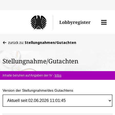
Direk
zum
Men
Lobbyregister
Inhal
öffne
Sie
zurück zu:
Stellungnahmen/Gutachten
befinden
sich
Stellungnahme/Gutachten
hier:
Inhalte beruhen auf Angaben der IV -
Infos
Version der Stellungnahme/des Gutachtens