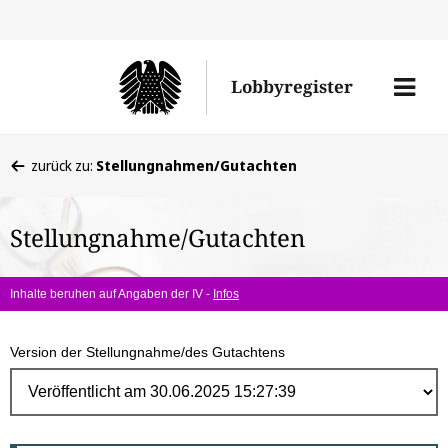
Direk
zum
Men
Lobbyregister
Inhal
öffne
Sie
zurück zu:
Stellungnahmen/Gutachten
befinden
sich
Stellungnahme/Gutachten
hier:
Inhalte beruhen auf Angaben der IV -
Infos
Version der Stellungnahme/des Gutachtens