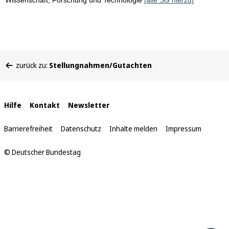
Wissenschaft, Forschung und Technologie
[alle SG hierzu]
Sie
zurück zu:
Stellungnahmen/Gutachten
befinden
sich
hier:
Interne
Hilfe
Kontakt
Newsletter
Links
Barrierefreiheit
Datenschutz
Inhalte melden
Impressum
© Deutscher Bundestag