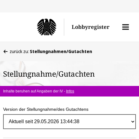
Direk
zum
Men
Lobbyregister
Inhal
öffne
Sie
zurück zu:
Stellungnahmen/Gutachten
befinden
sich
Stellungnahme/Gutachten
hier:
Inhalte beruhen auf Angaben der IV -
Infos
Version der Stellungnahme/des Gutachtens