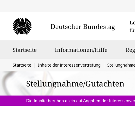
L
fü
Hauptnavigation
Startseite
Informationen/Hilfe
Reg
Sie
Startseite
Inhalte der Interessenvertretung
Stellungnahm
befinden
Stellungnahme/Gutachten
sich
hier:
Die Inhalte beruhen allein auf Angaben der Interessenver