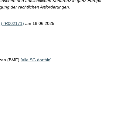
torischen und aufsichtlichen Kohärenz in ganz Europa
egung der rechtlichen Anforderungen.
h) (R002171)
am 18.06.2025
nzen (BMF)
[alle SG dorthin]