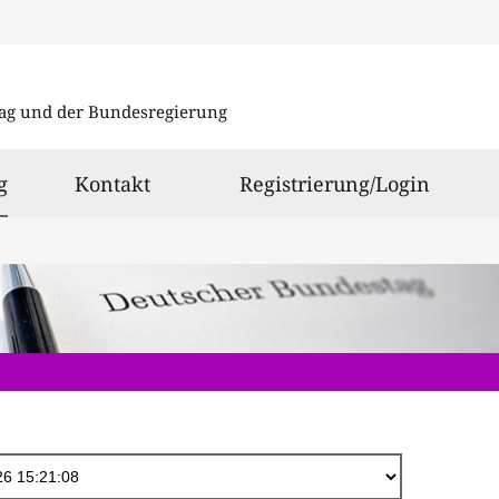
Direkt
zum
ag und der Bundesregierung
Inhalt
ausgewählt
g
Kontakt
Registrierung/Login