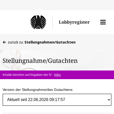
Direk
zum
Men
Lobbyregister
Inhal
öffne
Sie
zurück zu:
Stellungnahmen/Gutachten
befinden
sich
Stellungnahme/Gutachten
hier:
Inhalte beruhen auf Angaben der IV -
Infos
Version der Stellungnahme/des Gutachtens