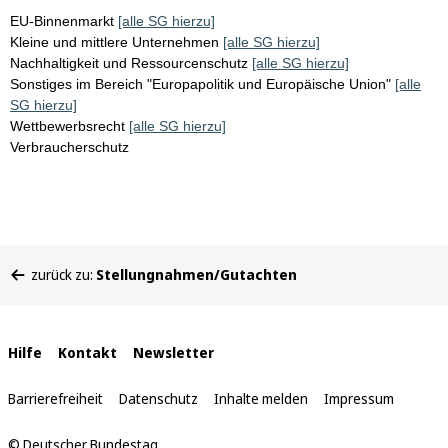
EU-Binnenmarkt
[alle SG hierzu]
Kleine und mittlere Unternehmen
[alle SG hierzu]
Nachhaltigkeit und Ressourcenschutz
[alle SG hierzu]
Sonstiges im Bereich "Europapolitik und Europäische Union"
[alle
SG hierzu]
Wettbewerbsrecht
[alle SG hierzu]
Verbraucherschutz
Sie
zurück zu:
Stellungnahmen/Gutachten
befinden
sich
hier:
Interne
Hilfe
Kontakt
Newsletter
Links
Barrierefreiheit
Datenschutz
Inhalte melden
Impressum
© Deutscher Bundestag