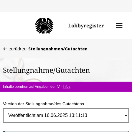
Direk
zum
Men
Lobbyregister
Inhal
öffne
Sie
zurück zu:
Stellungnahmen/Gutachten
befinden
sich
Stellungnahme/Gutachten
hier:
Inhalte beruhen auf Angaben der IV -
Infos
Version der Stellungnahme/des Gutachtens