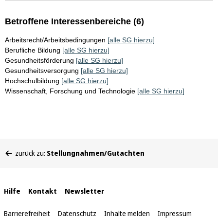
Betroffene Interessenbereiche (6)
Arbeitsrecht/Arbeitsbedingungen
[alle SG hierzu]
Berufliche Bildung
[alle SG hierzu]
Gesundheitsförderung
[alle SG hierzu]
Gesundheitsversorgung
[alle SG hierzu]
Hochschulbildung
[alle SG hierzu]
Wissenschaft, Forschung und Technologie
[alle SG hierzu]
Sie
zurück zu:
Stellungnahmen/Gutachten
befinden
sich
hier:
Interne
Hilfe
Kontakt
Newsletter
Links
Barrierefreiheit
Datenschutz
Inhalte melden
Impressum