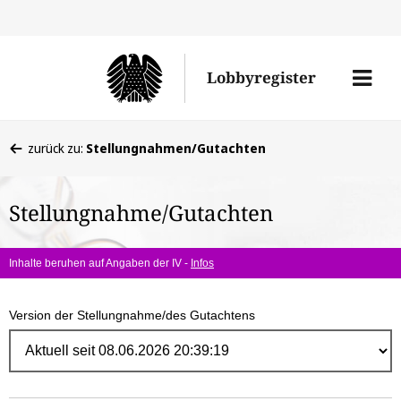
Direk
zum
Men
Lobbyregister
Inhal
öffne
Sie
zurück zu:
Stellungnahmen/Gutachten
befinden
sich
Stellungnahme/Gutachten
hier:
Inhalte beruhen auf Angaben der IV -
Infos
Version der Stellungnahme/des Gutachtens