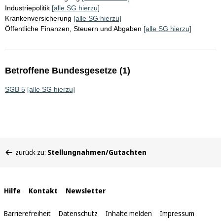
Industriepolitik
[alle SG hierzu]
Krankenversicherung
[alle SG hierzu]
Öffentliche Finanzen, Steuern und Abgaben
[alle SG hierzu]
Betroffene Bundesgesetze (1)
SGB 5
[alle SG hierzu]
Sie
zurück zu:
Stellungnahmen/Gutachten
befinden
sich
hier:
Interne
Hilfe
Kontakt
Newsletter
Links
Barrierefreiheit
Datenschutz
Inhalte melden
Impressum