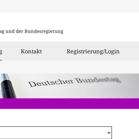
Direkt
zum
ag und der Bundesregierung
Inhalt
ausgewählt
g
Kontakt
Registrierung/Login