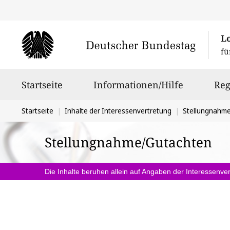
L
fü
Hauptnavigation
Startseite
Informationen/Hilfe
Reg
Sie
Startseite
Inhalte der Interessenvertretung
Stellungnahm
befinden
Stellungnahme/Gutachten
sich
hier:
Die Inhalte beruhen allein auf Angaben der Interessenver