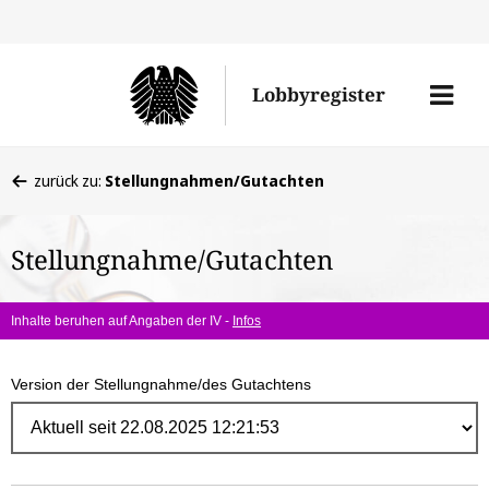
Direk
zum
Men
Lobbyregister
Inhal
öffne
Sie
zurück zu:
Stellungnahmen/Gutachten
befinden
sich
Stellungnahme/Gutachten
hier:
Inhalte beruhen auf Angaben der IV -
Infos
Version der Stellungnahme/des Gutachtens