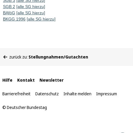
SGB 3
[alle SG hierzu]
SGB 2
[alle SG hierzu]
BAföG
[alle SG hierzu]
BKGG 1996
[alle SG hierzu]
Sie
zurück zu:
Stellungnahmen/Gutachten
befinden
sich
hier:
Interne
Hilfe
Kontakt
Newsletter
Links
Barrierefreiheit
Datenschutz
Inhalte melden
Impressum
© Deutscher Bundestag