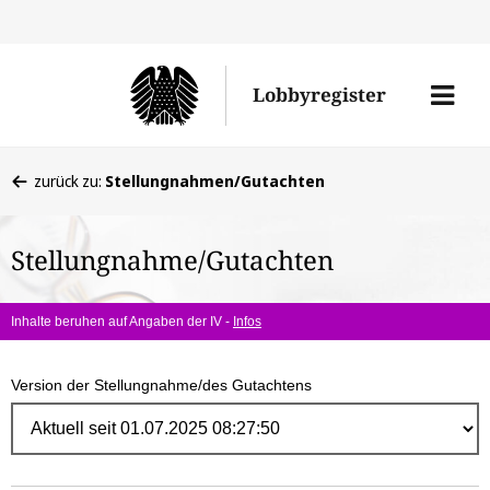
Direk
zum
Men
Lobbyregister
Inhal
öffne
Sie
zurück zu:
Stellungnahmen/Gutachten
befinden
sich
Stellungnahme/Gutachten
hier:
Inhalte beruhen auf Angaben der IV -
Infos
Version der Stellungnahme/des Gutachtens