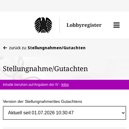
Direk
zum
Men
Lobbyregister
Inhal
öffne
Sie
zurück zu:
Stellungnahmen/Gutachten
befinden
sich
Stellungnahme/Gutachten
hier:
Inhalte beruhen auf Angaben der IV -
Infos
Version der Stellungnahme/des Gutachtens