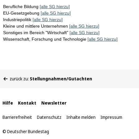
Berufliche Bildung
[alle SG hierzu]
EU-Gesetzgebung
[alle SG hierzu]
Industriepolitik
[alle SG hierzu]
Kleine und mittlere Unternehmen
[alle SG hierzu]
Sonstiges im Bereich "Wirtschaft"
[alle SG hierzu]
Wissenschaft, Forschung und Technologie
[alle SG hierzu]
Sie
zurück zu:
Stellungnahmen/Gutachten
befinden
sich
hier:
Interne
Hilfe
Kontakt
Newsletter
Links
Barrierefreiheit
Datenschutz
Inhalte melden
Impressum
© Deutscher Bundestag