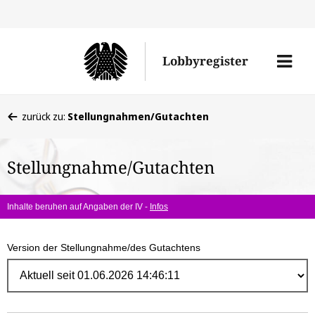
Direk
zum
Men
Lobbyregister
Inhal
öffne
Sie
zurück zu:
Stellungnahmen/Gutachten
befinden
sich
Stellungnahme/Gutachten
hier:
Inhalte beruhen auf Angaben der IV -
Infos
Version der Stellungnahme/des Gutachtens