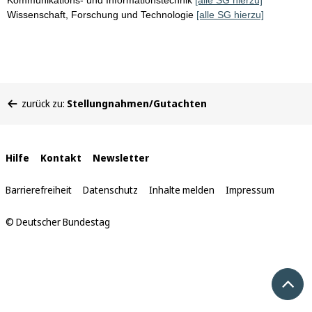
Kommunikations- und Informationstechnik
[alle SG hierzu]
Wissenschaft, Forschung und Technologie
[alle SG hierzu]
Sie
zurück zu:
Stellungnahmen/Gutachten
befinden
sich
hier:
Interne
Hilfe
Kontakt
Newsletter
Links
Barrierefreiheit
Datenschutz
Inhalte melden
Impressum
© Deutscher Bundestag
Nach