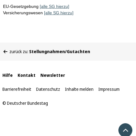
EU-Gesetzgebung
[alle SG hierzu]
Versicherungswesen
[alle SG hierzu]
Sie
zurück zu:
Stellungnahmen/Gutachten
befinden
sich
hier:
Interne
Hilfe
Kontakt
Newsletter
Links
Barrierefreiheit
Datenschutz
Inhalte melden
Impressum
© Deutscher Bundestag
Nach