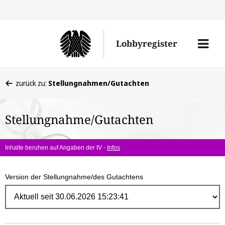
Direk
zum
Men
Lobbyregister
Inhal
öffne
Sie
zurück zu:
Stellungnahmen/Gutachten
befinden
sich
Stellungnahme/Gutachten
hier:
Inhalte beruhen auf Angaben der IV -
Infos
Version der Stellungnahme/des Gutachtens