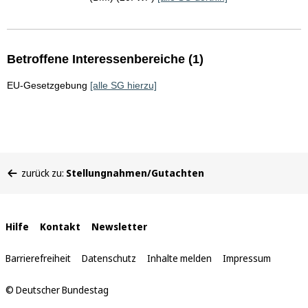
Betroffene Interessenbereiche (1)
EU-Gesetzgebung
[alle SG hierzu]
Sie
zurück zu:
Stellungnahmen/Gutachten
befinden
sich
hier:
Interne
Hilfe
Kontakt
Newsletter
Links
Barrierefreiheit
Datenschutz
Inhalte melden
Impressum
© Deutscher Bundestag