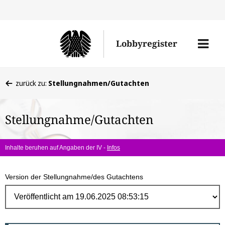
Direk
zum
Men
Lobbyregister
Inhal
öffne
Sie
zurück zu:
Stellungnahmen/Gutachten
befinden
sich
Stellungnahme/Gutachten
hier:
Inhalte beruhen auf Angaben der IV -
Infos
Version der Stellungnahme/des Gutachtens