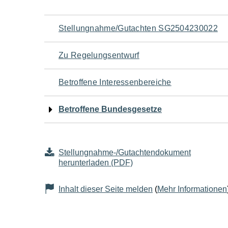
Navigation
Stellungnahme/Gutachten SG2504230022
für
Zu Regelungsentwurf
den
Betroffene Interessenbereiche
Seiteninhalt
Betroffene Bundesgesetze
Stellungnahme-/Gutachtendokument
herunterladen (PDF)
Inhalt dieser Seite melden
(
Mehr Informationen