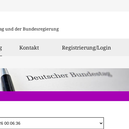
Direkt
zum
ag und der Bundesregierung
Inhalt
ausgewählt
g
Kontakt
Registrierung/Login