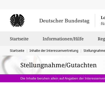
L
fü
Hauptnavigation
Startseite
Informationen/Hilfe
Reg
Sie
Startseite
Inhalte der Interessenvertretung
Stellungnahm
befinden
Stellungnahme/Gutachten
sich
hier:
Die Inhalte beruhen allein auf Angaben der Interessenver